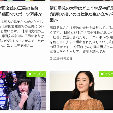
岸田文雄の三男の名前
溝口勇児の大学はどこ？学歴や経
早稲田でスポーツ万能か
(資産)が凄いのは壮絶な生い立ち
因か
には三人の息子さんがいらっし
回は岸田文雄首相の三男につい
溝口勇児さんは複数の会社を経営している
と思います。 【岸田文雄の三
うです。 日経ビジネス「若手社長が選ぶ
 岸田文雄首相の三男の名前は
ト社長」に選出されたり、「ニッポンの明
前の公表はありませんでしたが
を創る３０人」に選出されたりしている注
ん、次男は晃史郎さ...
の経営者です。 今回はそんな溝口勇児さ
出身大学やキャリア、資産を調べてみ...
2023年5月20日
エンタメ
エン