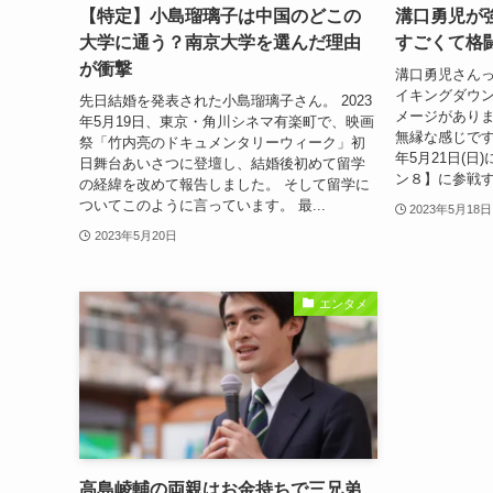
【特定】小島瑠璃子は中国のどこの
溝口勇児が
大学に通う？南京大学を選んだ理由
すごくて格
が衝撃
溝口勇児さん
イキングダウ
先日結婚を発表された小島瑠璃子さん。 2023
メージがありま
年5月19日、東京・角川シネマ有楽町で、映画
無縁な感じです
祭「竹内亮のドキュメンタリーウィーク」初
年5月21日(
日舞台あいさつに登壇し、結婚後初めて留学
ン８】に参戦す
の経緯を改めて報告しました。 そして留学に
ついてこのように言っています。 最...
2023年5月18日
2023年5月20日
エンタメ
高島崚輔の両親はお金持ちで三兄弟