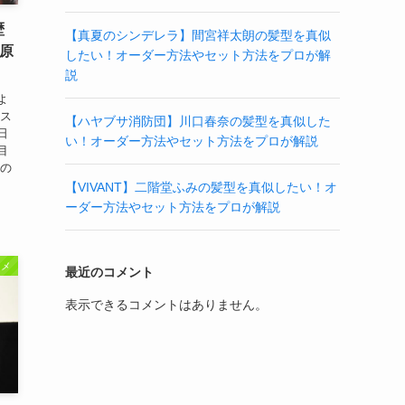
歴
【真夏のシンデレラ】間宮祥太朗の髪型を真似
が原
したい！オーダー方法やセット方法をプロが解
説
よ
ベス
【ハヤブサ消防団】川口春奈の髪型を真似した
日
い！オーダー方法やセット方法をプロが解説
目
んの
【VIVANT】二階堂ふみの髪型を真似したい！オ
ーダー方法やセット方法をプロが解説
タメ
最近のコメント
表示できるコメントはありません。