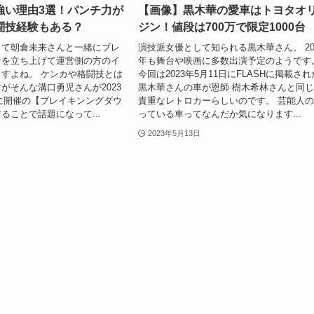
強い理由3選！パンチ力が
【画像】黒木華の愛車はトヨタオ
闘技経験もある？
ジン！値段は700万で限定1000台
って朝倉未来さんと一緒にブレ
演技派女優として知られる黒木華さん。 20
ンを立ち上げて運営側の方のイ
年も舞台や映画に多数出演予定のようです
すよね。 ケンカや格闘技とは
今回は2023年5月11日にFLASHに掲載され
がそんな溝口勇児さんが2023
黒木華さんの車が恩師·樹木希林さんと同
日)に開催の【ブレイキンングダウ
貴重なレトロカーらしいのです。 芸能人
ることで話題になって...
っている車ってなんだか気になります...
2023年5月13日