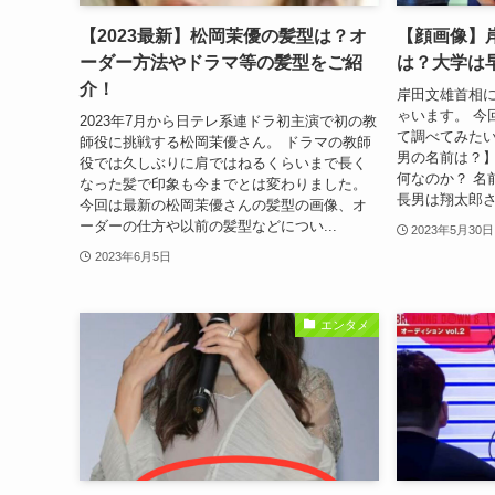
【2023最新】松岡茉優の髪型は？オ
【顔画像】
ーダー方法やドラマ等の髪型をご紹
は？大学は
介！
岸田文雄首相
ゃいます。 今
2023年7月から日テレ系連ドラ初主演で初の教
て調べてみたい
師役に挑戦する松岡茉優さん。 ドラマの教師
男の名前は？】
役では久しぶりに肩ではねるくらいまで長く
何なのか？ 名
なった髪で印象も今までとは変わりました。
長男は翔太郎さ
今回は最新の松岡茉優さんの髪型の画像、オ
ーダーの仕方や以前の髪型などについ...
2023年5月30日
2023年6月5日
エンタメ